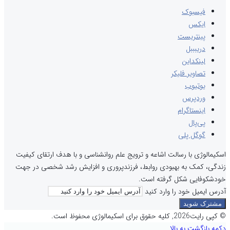
فیسبوک
ایکس
پینتریست
دریبببل
لینکداین
تصاویر فلیکر
یوتیوب
وردپرس
اینستاگرام
پی‌پال
گوگل پلی
اسکیمالوژی با رسالت اشاعه و ترویج علم روانشناسی و با هدف ارتقای کیفیت
زندگی، کمک به بهبودی روابط، فرزندپروری و افزایش رشد شخصی در جهت
خودشکوفایی شکل گرفته است.
آدرس ایمیل خود را وارد کنید
© کپی رایت2026, کلیه حقوق برای اسکیمالوژی محفوظ است.
دکمه بازگشت به بالا