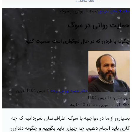
رفتاردرمانی
خانه
/
انتخاب سردبیر
/
حمایت روانی در سوگ
حمایت روانی در سوگ
چگونه با فردی که در حال سوگواری است صحبت کنیم
دکتر حمید بهرامی زاده
15 بهمن 1404
آخرین
بروزرسانی: 17 بهمن 1404
863
زمان تقریبی مطالعه 10 دقیقه
بسیاری از ما در مواجهه با سوگ اطرافیانمان نمی‌دانیم که چه
کاری باید انجام دهیم، چه چیزی باید بگوییم و چگونه دلداری