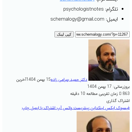
تلگرام: psychologistnotes
ایمیل: schemalogy@gmail.com
کپی لینک
دکتر حمید بهرامی زاده
15 بهمن 1404
آخرین
بروزرسانی: 17 بهمن 1404
863
زمان تقریبی مطالعه 10 دقیقه
اشتراک گذاری
فیسبوک
ایکس
لینکداین
پینتریست
واتس آپ
اشتراک با ایمیل
چاپ