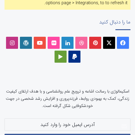
options page > Integrations, to to refresh it.
ما را دنبال کنید
فیسبوک
ایکس
پینتریست
دریبببل
لینکداین
تصاویر
یوتیوب
وردپرس
اینست
فلیکر
پی‌پال
گوگل
پلی
اسکیمالوژی با رسالت اشاعه و ترویج علم روانشناسی و با هدف ارتقای کیفیت
زندگی، کمک به بهبودی روابط، فرزندپروری و افزایش رشد شخصی در جهت
خودشکوفایی شکل گرفته است.
آدرس
ایمیل