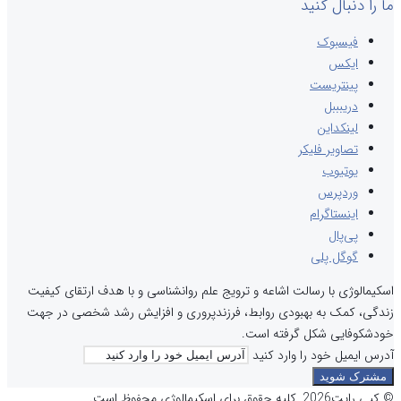
ما را دنبال کنید
فیسبوک
ایکس
پینتریست
دریبببل
لینکداین
تصاویر فلیکر
یوتیوب
وردپرس
اینستاگرام
پی‌پال
گوگل پلی
اسکیمالوژی با رسالت اشاعه و ترویج علم روانشناسی و با هدف ارتقای کیفیت
زندگی، کمک به بهبودی روابط، فرزندپروری و افزایش رشد شخصی در جهت
خودشکوفایی شکل گرفته است.
آدرس ایمیل خود را وارد کنید
© کپی رایت2026, کلیه حقوق برای اسکیمالوژی محفوظ است.