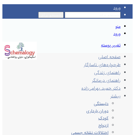
ورود
جستجو برای
منو
ورود
تغییر پوسته
صفحه اصلی
طرحواره‌های ناسازگار
راهنمای زندگی
راهنمای درمانگر
دکتر حمید بهرامی‌زاده
بیشتر
دلبستگی
دوران بارداری
کودک
ازدواج
اختلالات نشانه جسمی