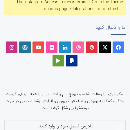
The Instagram Access Token is expired, Go to the Theme
options page > Integrations, to to refresh it.
ما را دنبال کنید
فیسبوک
ایکس
پینتریست
دریبببل
لینکداین
تصاویر
یوتیوب
وردپرس
اینست
فلیکر
پی‌پال
گوگل
پلی
اسکیمالوژی با رسالت اشاعه و ترویج علم روانشناسی و با هدف ارتقای کیفیت
زندگی، کمک به بهبودی روابط، فرزندپروری و افزایش رشد شخصی در جهت
خودشکوفایی شکل گرفته است.
آدرس