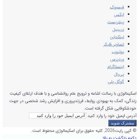
فیسبوک
ایکس
پینتریست
دریبببل
لینکداین
تصاویر فلیکر
یوتیوب
وردپرس
اینستاگرام
پی‌پال
گوگل پلی
اسکیمالوژی با رسالت اشاعه و ترویج علم روانشناسی و با هدف ارتقای کیفیت
زندگی، کمک به بهبودی روابط، فرزندپروری و افزایش رشد شخصی در جهت
خودشکوفایی شکل گرفته است.
آدرس ایمیل خود را وارد کنید
© کپی رایت2026, کلیه حقوق برای اسکیمالوژی محفوظ است.
دکمه بازگشت به بالا