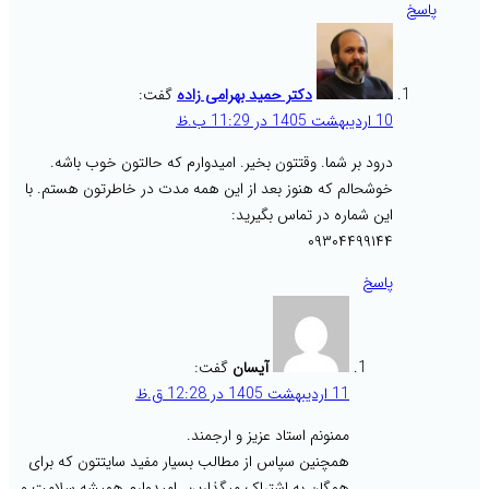
پاسخ
دکتر حمید بهرامی زاده
گفت:
10 اردیبهشت 1405 در 11:29 ب.ظ
درود بر شما. وقتتون بخیر. امیدوارم که حالتون خوب باشه.
خوشحالم که هنوز بعد از این همه مدت در خاطرتون هستم. با
این شماره در تماس بگیرید:
۰۹۳۰۴۴۹۹۱۴۴
پاسخ
آیسان
گفت:
11 اردیبهشت 1405 در 12:28 ق.ظ
ممنونم استاد عزیز و ارجمند.
همچنین سپاس از مطالب بسیار مفید سایتتون که برای
همگان به اشتراک میگذارین. امیدوارم همیشه سلامت و