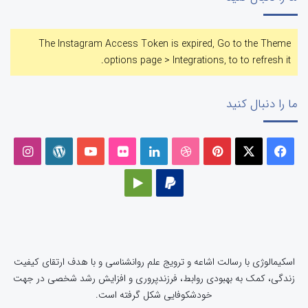
The Instagram Access Token is expired, Go to the Theme
options page > Integrations, to to refresh it.
ما را دنبال کنید
فیسبوک
ایکس
پینتریست
دریبببل
لینکداین
تصاویر
یوتیوب
وردپرس
اینست
فلیکر
پی‌پال
گوگل
پلی
اسکیمالوژی با رسالت اشاعه و ترویج علم روانشناسی و با هدف ارتقای کیفیت
زندگی، کمک به بهبودی روابط، فرزندپروری و افزایش رشد شخصی در جهت
خودشکوفایی شکل گرفته است.