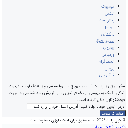
فیسبوک
ایکس
پینتریست
دریبببل
لینکداین
تصاویر فلیکر
یوتیوب
وردپرس
اینستاگرام
پی‌پال
گوگل پلی
اسکیمالوژی با رسالت اشاعه و ترویج علم روانشناسی و با هدف ارتقای کیفیت
زندگی، کمک به بهبودی روابط، فرزندپروری و افزایش رشد شخصی در جهت
خودشکوفایی شکل گرفته است.
آدرس ایمیل خود را وارد کنید
© کپی رایت2026, کلیه حقوق برای اسکیمالوژی محفوظ است.
دکمه بازگشت به بالا