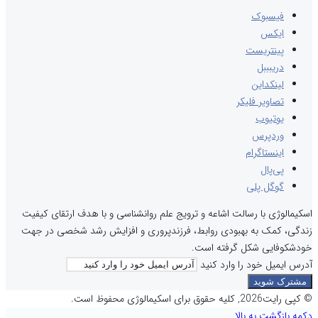
فیسبوک
ایکس
پینتریست
دریبببل
لینکداین
تصاویر فلیکر
یوتیوب
وردپرس
اینستاگرام
پی‌پال
گوگل پلی
اسکیمالوژی با رسالت اشاعه و ترویج علم روانشناسی و با هدف ارتقای کیفیت
زندگی، کمک به بهبودی روابط، فرزندپروری و افزایش رشد شخصی در جهت
خودشکوفایی شکل گرفته است.
آدرس ایمیل خود را وارد کنید
© کپی رایت2026, کلیه حقوق برای اسکیمالوژی محفوظ است.
دکمه بازگشت به بالا