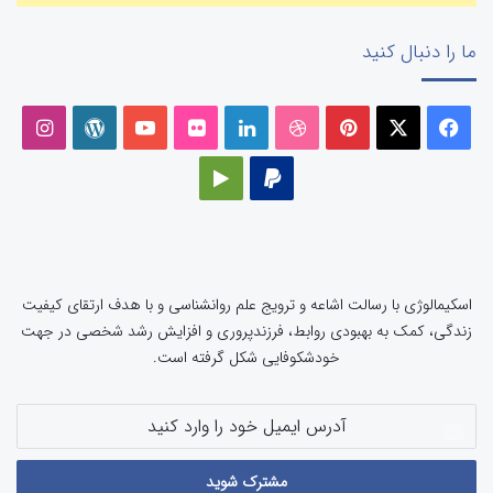
ما را دنبال کنید
فیسبوک
ایکس
پینتریست
دریبببل
لینکداین
تصاویر
یوتیوب
وردپرس
اینست
فلیکر
پی‌پال
گوگل
پلی
اسکیمالوژی با رسالت اشاعه و ترویج علم روانشناسی و با هدف ارتقای کیفیت
زندگی، کمک به بهبودی روابط، فرزندپروری و افزایش رشد شخصی در جهت
خودشکوفایی شکل گرفته است.
آدرس
ایمیل
خود