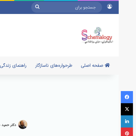
ورود
جستجو
برای
صفحه اصلی
طرحواره‌های ناسازگار
راهنمای زندگی
فیسبوک
ایکس
لینکداین
دکتر حمید ب
پینتریست